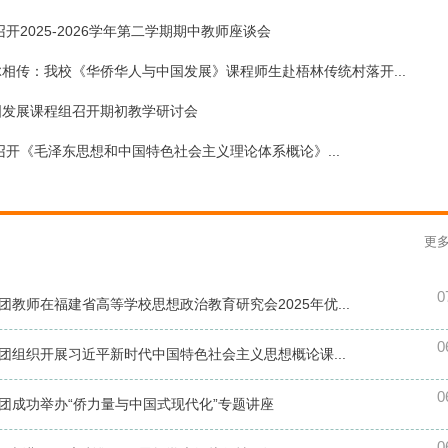
召开2025-2026学年第二学期期中教师座谈会
相传：我校《华侨华人与中国发展》课程师生赴梧林传统村落开...
国发展课程组召开期初教学研讨会
团召开《毛泽东思想和中国特色社会主义理论体系概论》...
更
0
集团教师在福建省高等学校思想政治教育研究会2025年优...
0
集团组织开展习近平新时代中国特色社会主义思想概论课...
0
集团成功举办“侨力量与中国式现代化”专题讲座
0