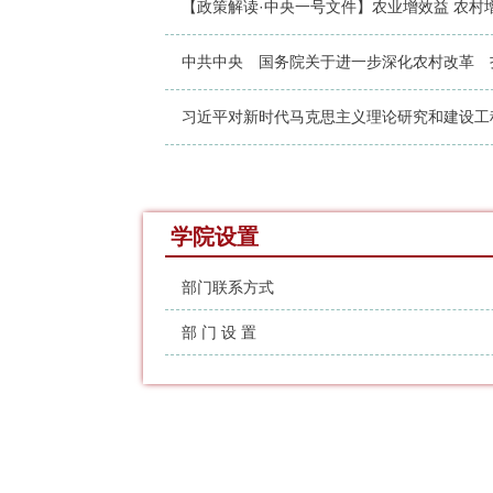
【政策解读·中央一号文件】农业增效益 农村
中共中央 国务院关于进一步深化农村改革 扎
习近平对新时代马克思主义理论研究和建设工
学院设置
部门联系方式
部 门 设 置