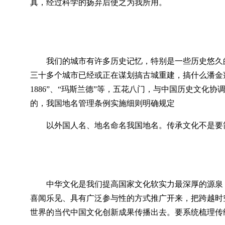
真，经过科学的扬弃后使之为我所用。
我们的城市有许多历史记忆，特别是一些历史悠久
三十多个城市已经或正在谋划搞古城重建，搞什么潘金莲
1886”
、“玛斯兰德”等，五花八门，与中国历史文化协
的，我国地名管理条例实施细则明确规定
以外国人名、地名命名我国地名。传承文化不是要
中华文化是我们提高国家文化软实力最深厚的源泉
喜闻乐见、具有广泛参与性的方式推广开来，把跨越时
世界的当代中国文化创新成果传播出去。要系统梳理传