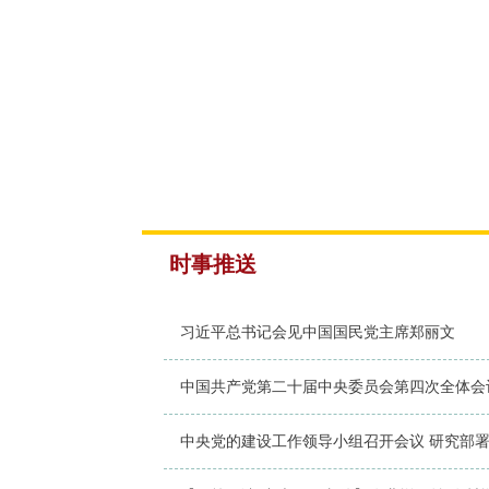
时事推送
习近平总书记会见中国国民党主席郑丽文 ​
中国共产党第二十届中央委员会第四次全体会
中央党的建设工作领导小组召开会议 研究部署深