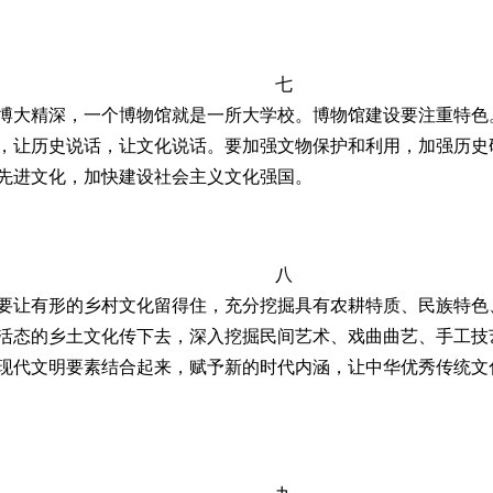
七
博大精深，一个博物馆就是一所大学校。博物馆建设要注重特色
，让历史说话，让文化说话。要加强文物保护和利用，加强历史
先进文化，加快建设社会主义文化强国。
八
要让有形的乡村文化留得住，充分挖掘具有农耕特质、民族特色
活态的乡土文化传下去，深入挖掘民间艺术、戏曲曲艺、手工技
现代文明要素结合起来，赋予新的时代内涵，让中华优秀传统文