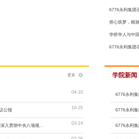
6776永利集团
侨心筑梦，根脉
华侨华人与中
6776永利集
学院新闻
更多
04-10
6776永利
10-25
议公报
6776永利
03-14
入贯彻中央八项规...
6776永利
02-26