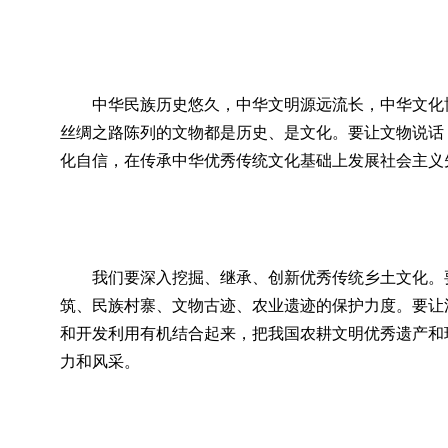
中华民族历史悠久，中华文明源远流长，中华文化
丝绸之路陈列的文物都是历史、是文化。要让文物说话
化自信，在传承中华优秀传统文化基础上发展社会主义
我们要深入挖掘、继承、创新优秀传统乡土文化。
筑、民族村寨、文物古迹、农业遗迹的保护力度。要让
和开发利用有机结合起来，把我国农耕文明优秀遗产和
力和风采。