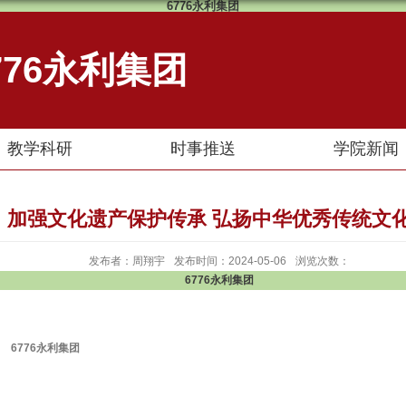
6776永利集团
776永利集团
教学科研
时事推送
学院新闻
加强文化遗产保护传承 弘扬中华优秀传统文
发布者：周翔宇
发布时间：2024-05-06
浏览次数：
6776永利集团
6776永利集团