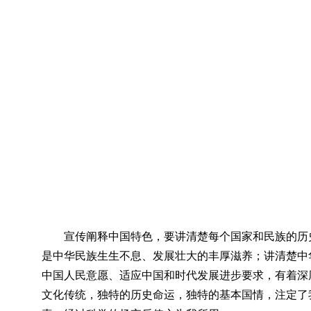
宣传阐释中国特色，要讲清楚每个国家和民族的历
是中华民族生生不息、发展壮大的丰厚滋养；讲清楚中
中国人民意愿、适应中国和时代发展进步要求，有着深
文化传统，独特的历史命运，独特的基本国情，注定了