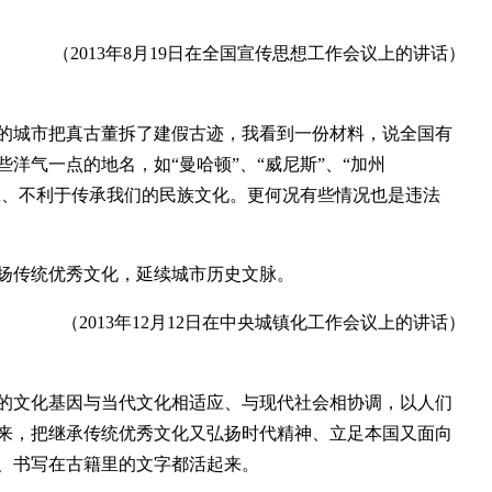
（
2013
年
8
月
19
日在全国宣传思想工作会议上的讲话）
的城市把真古董拆了建假古迹，我看到一份材料，说全国有
气一点的地名，如“曼哈顿”、“威尼斯”、“加州
脉、不利于传承我们的民族文化。更何况有些情况也是违法
扬传统优秀文化，延续城市历史文脉。
（
2013
年
12
月
12
日在中央城镇化工作会议上的讲话）
的文化基因与当代文化相适应、与现代社会相协调，以人们
来，把继承传统优秀文化又弘扬时代精神、立足本国又面向
、书写在古籍里的文字都活起来。