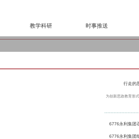
教学科研
时事推送
行走的
为创新思政教育形式
6776永利集团
6776永利集