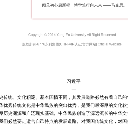
阅见初心启新程，博学笃行向未来 ——马克思...
Copyright © 2014 Yang-En University All Right Reserved
版权所有·6776永利集团(CHN·VIP认证)官方网站| Official Website
习近平
一
史传统、文化积淀、基本国情不同，其发展道路必然有着自己的
华优秀传统文化是中华民族的突出优势，是我们最深厚的文化软
厚历史渊源和广泛现实基础。中华民族创造了源远流长的中华文
我们必然要走适合自己特点的发展道路。对我国传统文化，对国