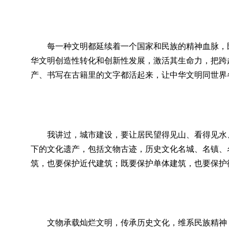
每一种文明都延续着一个国家和民族的精神血脉，
华文明创造性转化和创新性发展，激活其生命力，把跨
产、书写在古籍里的文字都活起来，让中华文明同世界
我讲过，城市建设，要让居民望得见山、看得见水
下的文化遗产，包括文物古迹，历史文化名城、名镇、
筑，也要保护近代建筑；既要保护单体建筑，也要保护
文物承载灿烂文明，传承历史文化，维系民族精神