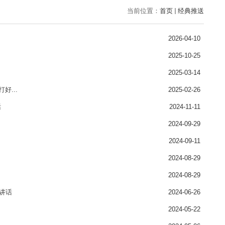
当前位置：
首页
经典推送
2026-04-10
2025-10-25
2025-03-14
...
2025-02-26
话
2024-11-11
2024-09-29
2024-09-11
2024-08-29
2024-08-29
讲话
2024-06-26
2024-05-22