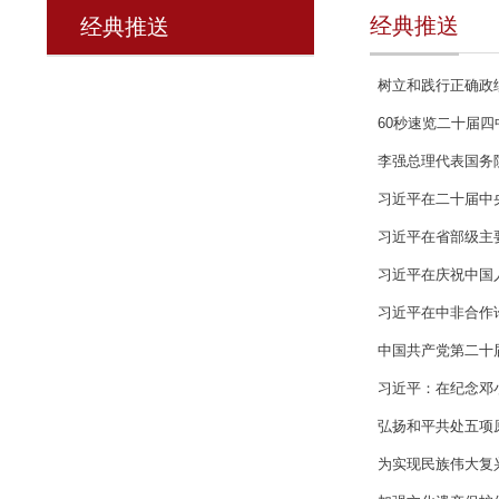
经典推送
经典推送
树立和践行正确政
60秒速览二十届
李强总理代表国务
习近平在二十届中央
习近平在省部级主
习近平在庆祝中国
习近平在中非合作
中国共产党第二十
习近平：在纪念邓
弘扬和平共处五项
为实现民族伟大复