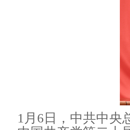
1
月
6
日，中共中央