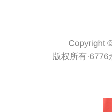
Copyright ©
版权所有·6776永利