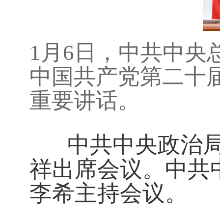
1
月
6
日，中共中央
中国共产党第二十
重要讲话。
中共中央政治
祥出席会议。中共
李希主持会议。