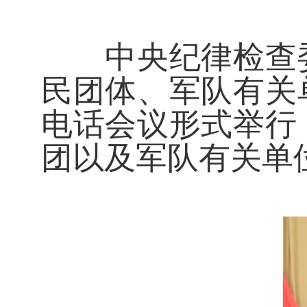
中央纪律检查委
民团体、军队有关
电话会议形式举行
团以及军队有关单