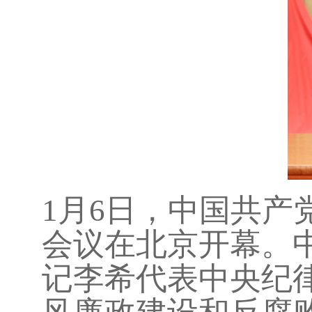
1
月
6
日，中国共产
会议在北京开幕。
记李希代表中央纪