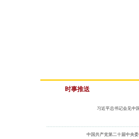
时事推送
习近平总书记会见中国
中国共产党第二十届中央委