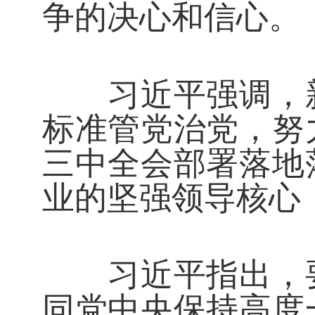
争的决心和信心。
习近平强调，新
标准管党治党，努
三中全会部署落地
业的坚强领导核心
习近平指出，要
同党中央保持高度