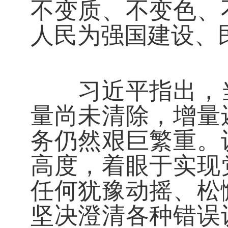
不变质、不变色、
人民为强国建设、
习近平指出，当
量尚未清除，增量
务仍然艰巨繁重。
高度，着眼于实现
任何犹豫动摇、松
坚决澄清各种错误