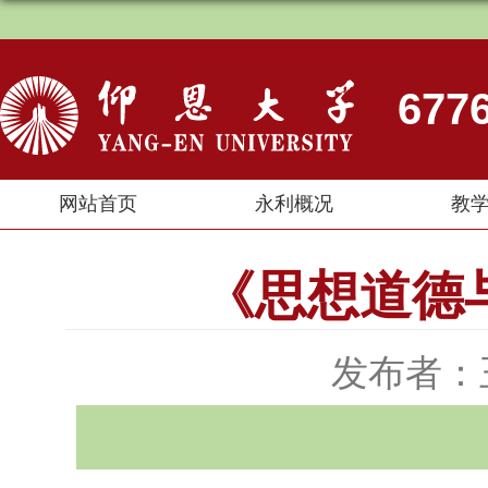
67
网站首页
永利概况
教
《思想道德
发布者：