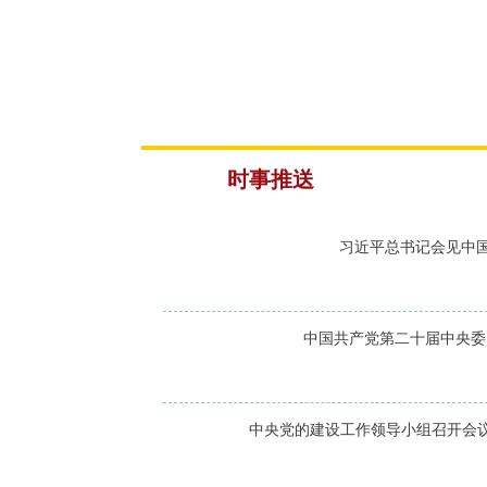
时事推送
习近平总书记会见中国
中国共产党第二十届中央委
中央党的建设工作领导小组召开会议 