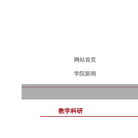
网站首页
学院新闻
教学科研