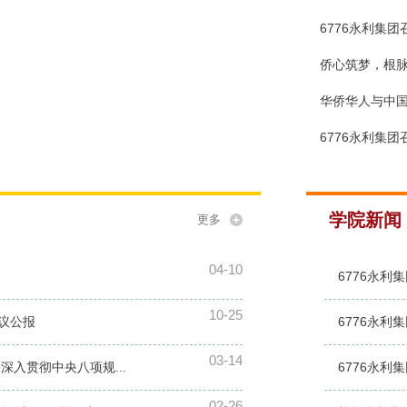
6776永利集团
侨心筑梦，根脉
华侨华人与中
6776永利集
学院新闻
更多
04-10
6776永利
10-25
议公报
6776永利
03-14
入贯彻中央八项规...
6776永利
02-26