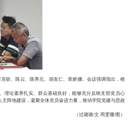
李克钦、陈云、陈养元、胡友仁、章娇娜。会议强调指出，根
、理论素养扎实、群众基础良好，能够充分反映支部党员心
政育人主阵地建设，凝聚全体党员奋进力量，推动学院党建与思政
（过璐璐/文 周雯珊/图）