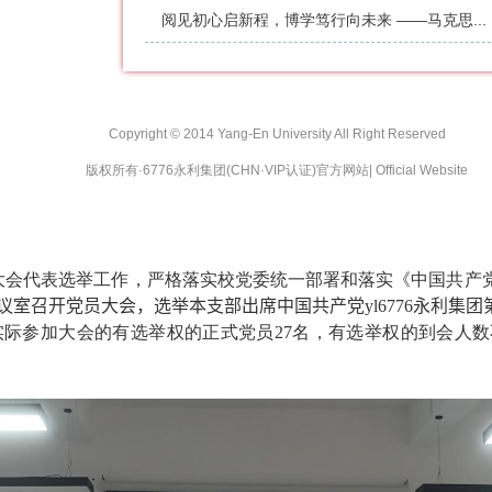
阅见初心启新程，博学笃行向未来 ——马克思...
Copyright © 2014 Yang-En University All Right Reserved
版权所有·6776永利集团(CHN·VIP认证)官方网站| Official Website
代表大会代表选举工作，严格落实校党委统一部署和落实《中国共
议室
召开党员大会，选举本支部出席中国共产党
yl6776永利集团
实际参加大会的有选举权的正式党员
27
名，有选举权的到会人数