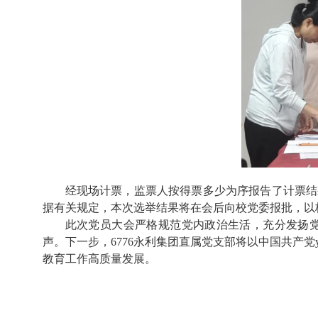
经现场计票，监票人按得票多少为序报告了计票结
据有关规定，本次选举结果将在会后向校党委报批，以
此次党员大会严格规范党内政治生活，充分发扬
声。下一步，6776永利集团直属党支部将以中国共产
教育工作高质量发展。