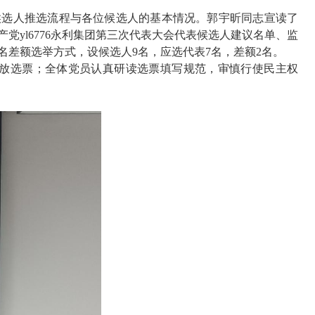
表候选人推选流程与各位候选人的基本情况。郭宇昕同志宣读了
党yl6776永利集团第三次代表大会代表候选人建议名单、监
差额选举方式，设候选人9名，应选代表7名，差额2名。
放选票；全体党员认真研读选票填写规范，审慎行使民主权