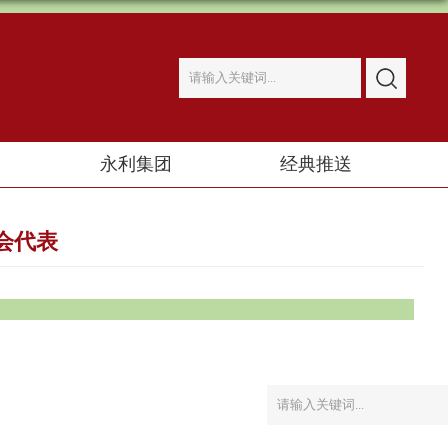
永利集团
经典推送
会代表