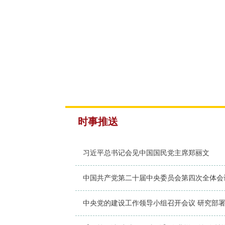
时事推送
习近平总书记会见中国国民党主席郑丽文 ​
中国共产党第二十届中央委员会第四次全体会
中央党的建设工作领导小组召开会议 研究部署深