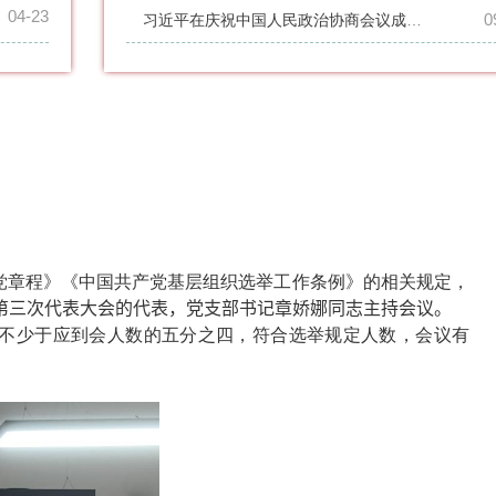
04-23
0
习近平在庆祝中国人民政治协商会议成立75周...
产党章程》《中国共产党基层组织选举工作条例》的相关规定，
第三次代表大会的代表
，
党支部书记章娇娜同志主持会议
。
不少于应到会人数的五分之四，符合选举规定人数，会议有