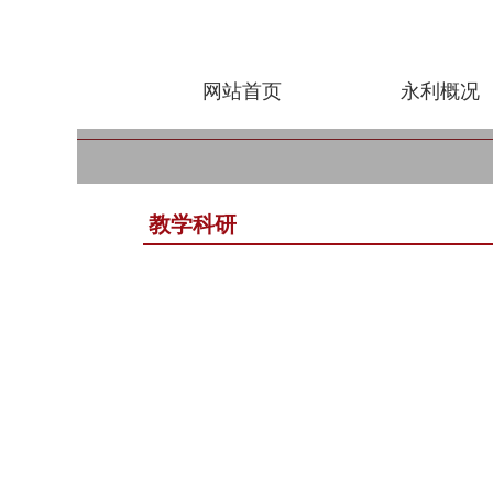
网站首页
永利概况
教学科研