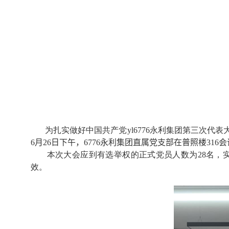
为扎实做好中国共产党yl6776永利集团第三次
6
月
26
日下午
，6776永利集团直属党支部
在普照楼
316
会
本次大会应到有选举权的正式党员人数为
28
名，
效。